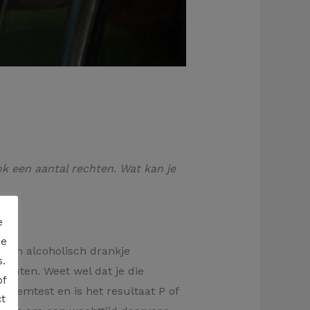
k een aantal rechten. Wat kan je
e
de
 een alcoholisch drankje
.
minuten. Weet wel dat je die
of
 ademtest en is het resultaat P of
t