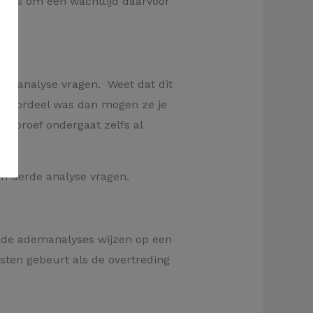
maals om een wachttijd daarvoor
we analyse vragen. Weet dat dit
je voordeel was dan mogen ze je
edproef ondergaat zelfs al
en derde analyse vragen.
s de ademanalyses wijzen op een
sten gebeurt als de overtreding