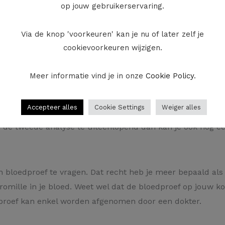
vervolgens een ademanalyse ondergaan dan kan je niet nog
op jouw gebruikerservaring.
Via de knop 'voorkeuren' kan je nu of later zelf je
 vragen
cookievoorkeuren wijzigen.
resultaten van de eerste ademanalyse, dan mag je een nieu
ng. Als de agenten twijfelen over de eerste analyse die in 
Meer informatie vind je in onze
Cookie Policy
.
 ondergaan. Ze mogen dan al evenmin vragen dat je een blo
emming.
Accepteer alles
Cookie Settings
Weiger alles
n de tweede analyse te uiteenlopend dan kan je ook nog e
 bloedproef te vragen. Dat recht heb je meer bepaald al
omille in je bloed. Weet wel dat de bloedproef op jouw ko
dproef kan enkel worden afgenomen door een dokter.