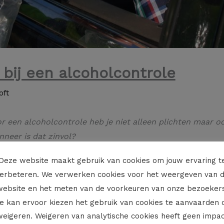
n bij een alcoholcontrole
oft
 een alcoholcontrole heb je niet alleen plichten maar oo
neer is dat zinvol?
Deze website maakt gebruik van cookies om jouw ervaring t
erbeteren. We verwerken cookies voor het weergeven van 
vlak voordat je moet stoppen voor een alcoholcontrole nog
website en het meten van de voorkeuren van onze bezoekers
t nuttig zijn te vragen dat je een wachttijd krijgt van 15 
e kan ervoor kiezen het gebruik van cookies te aanvaarden 
. Onderging je eerst (na de wachttijd van 15 minuten) een
weigeren. Weigeren van analytische cookies heeft geen impac