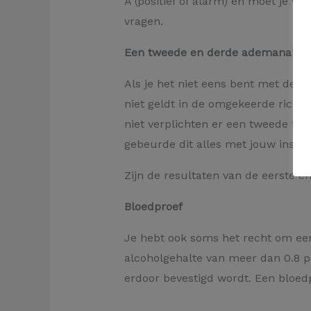
A (positief of alarm) en moet je 
vragen.
Een tweede en derde ademanalyse
Als je het niet eens bent met de 
niet geldt in de omgekeerde richti
niet verplichten er een tweede te
gebeurde dit alles met jouw inst
Zijn de resultaten van de eerste e
Bloedproef
Je hebt ook soms het recht om een
alcoholgehalte van meer dan 0.8 pr
erdoor bevestigd wordt. Een bloe