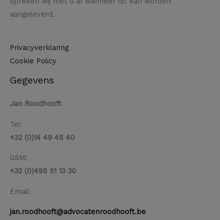
spreken wij met u af wanneer dit kan worden
aangeleverd.
Privacyverklaring
Cookie Policy
Gegevens
Jan Roodhooft
Tel:
+32 (0)14 49 45 40
GSM:
+32 (0)495 51 13 30
Email:
jan.roodhooft@advocatenroodhooft.be