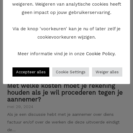
weigeren. Weigeren van analytische cookies heeft
geen impact op jouw gebruikerservaring.
Via de knop 'voorkeuren' kan je nu of later zelf je
cookievoorkeuren wijzigen.
Meer informatie vind je in onze
Cookie Policy
.
Accepteer alles
Cookie Settings
Weiger alles
Met welke kosten moet je rekening
houden als je wil procederen tegen je
aannemer?
mei 29, 2024
Als je een discussie hebt met je aannemer over diens
factuur en/of over de werken die deze uitvoerde eindigt
de...