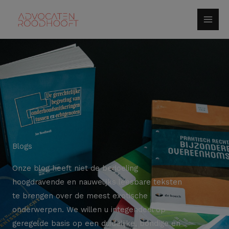
Spring
naar
de
inhoud
Blogs
Onze blog heeft niet de bedoeling
hoogdravende en nauwelijks leesbare teksten
te brengen over de meest exotische
onderwerpen. We willen u integendeel op
geregelde basis op een duidelijke, bondige en