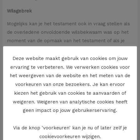
Wilsgebrek
Mogelijks kan je het testament ook in vraag stellen als
de overledene onvoldoende wilsbekwaam was op het
moment van de opmaak van het testament of als je
kan aantonen dat de overledene in diens testament
bepaalde zaken opnam die hij eigenlijk niet wilde maar
Deze website maakt gebruik van cookies om jouw
die in het testament kwamen door captatie of
ervaring te verbeteren. We verwerken cookies voor
suggestie.
het weergeven van de website en het meten van de
voorkeuren van onze bezoekers. Je kan ervoor
Reserve
kiezen het gebruik van cookies te aanvaarden of
Zelfs als het testament op zich wel geldig is, heeft dat
weigeren. Weigeren van analytische cookies heeft
niet noodzakelijk volledig uitwerking. Het kan
geen impact op jouw gebruikerservaring.
bijvoorbeeld zijn dat je reservataire rechten hebt en
dat het testament daar een inbreuk op maakt. Ook de
Via de knop 'voorkeuren' kan je nu of later zelf je
onzorgvuldige formulering van een testament kan er
cookievoorkeuren wijzigen.