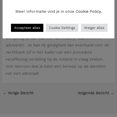
toe leiden dat dit maar deels of zelfs geen uitwerking
kan hebben.
Meer informatie vind je in onze
Cookie Policy
.
Vraag advies
Accepteer alles
Cookie Settings
Weiger alles
Komt er een testament boven waarvan je twijfelt of het
wel geldig is, dan kan een advocaat je daaromtrent
adviseren. Je kan de geldigheid dan eventueel voor de
rechtbank (of in het kader van een procedure
vereffening-verdeling bij de notaris) in vraag stellen.
Ook hiervoor doe je best een beroep op de diensten
van een advocaat.
←
Vorige Bericht
Volgende Bericht
→