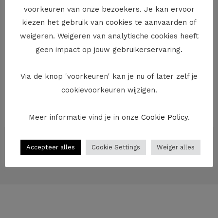
voorkeuren van onze bezoekers. Je kan ervoor
Niet altijd van toepassing
kiezen het gebruik van cookies te aanvaarden of
De nieuwe wet is dus niet van toepassing als je als
weigeren. Weigeren van analytische cookies heeft
consument een vordering hebt op een andere
geen impact op jouw gebruikerservaring.
consument of als er bijvoorbeeld sprake is van een
procedure tussen twee ondernemingen. In dat geval
Via de knop 'voorkeuren' kan je nu of later zelf je
blijft de bestaande regeling gelden en zal de rechtbank
cookievoorkeuren wijzigen.
de verjaring enkel kunnen vaststellen als de
schuldenaar die inroept.
Meer informatie vind je in onze
Cookie Policy
.
←
Vorige Bericht
Volgende Bericht
→
Accepteer alles
Cookie Settings
Weiger alles