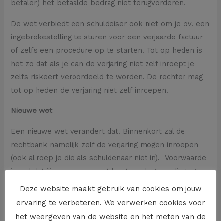
betalen) het betaalde bedrag niet terugvorderen.
De wet verbiedt een schuldeiser ook niet om je bv. een
ingebrekestelling te sturen voor een verjaarde factuur
of zelfs een procedure op te starten. Tot op heden is
het zo dat als je dan de verjaring niet zelf inroept je
zelfs riskeert veroordeeld te worden. De rechter mag
tot op heden de verjaring niet zelf inroepen.
Nieuwe wet
Een nieuwe wet verandert dat. Binnenkort zal de
rechtbank namelijk zelf de verjaring mogen inroepen
(ook al roep je die als schuldenaar niet in). Voorwaarde
is wel dat jij een consument bent en diegene die tegen
jou procedeert een onderneming. De procedure moet
Deze website maakt gebruik van cookies om jouw
ook betrekking hebben op de betaling van een
ervaring te verbeteren. We verwerken cookies voor
geldschuld.
het weergeven van de website en het meten van de