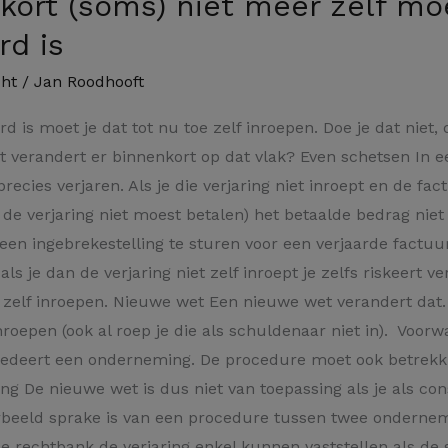
ort (soms) niet meer zelf mo
rd is
ht
/
Jan Roodhooft
rd is moet je dat tot nu toe zelf inroepen. Doe je dat niet,
t verandert er binnenkort op dat vlak? Even schetsen In e
cies verjaren. Als je die verjaring niet inroept en de factu
v de verjaring niet moest betalen) het betaalde bedrag nie
 een ingebrekestelling te sturen voor een verjaarde factuu
als je dan de verjaring niet zelf inroept je zelfs riskeert 
t zelf inroepen. Nieuwe wet Een nieuwe wet verandert dat.
nroepen (ook al roep je die als schuldenaar niet in). Voorw
ocedeert een onderneming. De procedure moet ook betrekk
sing De nieuwe wet is dus niet van toepassing als je als 
rbeeld sprake is van een procedure tussen twee ondernemin
e rechtbank de verjaring enkel kunnen vaststellen als de 