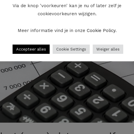
Via de knop 'voorkeuren' kan je nu of later zelf je
cookievoorkeuren wijzigen.
Meer informatie vind je in onze
Cookie Policy
.
Accepteer alles
Cookie Settings
Weiger alles