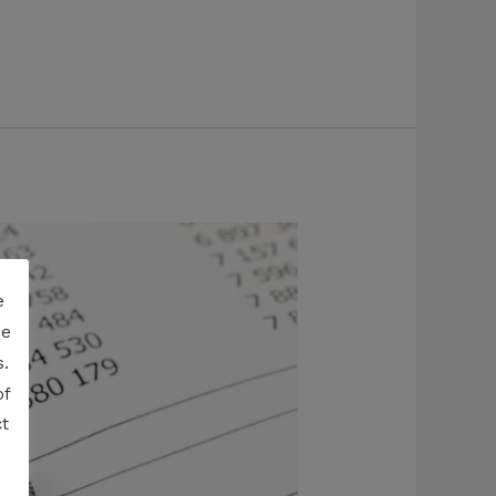
e
de
.
of
t