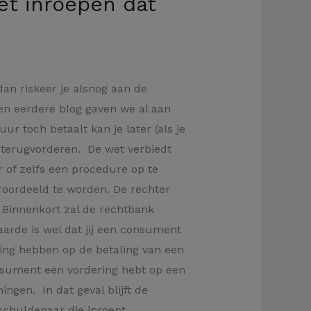
et inroepen dat
 dan riskeer je alsnog aan de
en eerdere blog gaven we al aan
ur toch betaalt kan je later (als je
t terugvorderen. De wet verbiedt
r of zelfs een procedure op te
veroordeeld te worden. De rechter
 Binnenkort zal de rechtbank
aarde is wel dat jij een consument
ing hebben op de betaling van een
consument een vordering hebt op een
gen. In dat geval blijft de
schuldenaar die inroept.