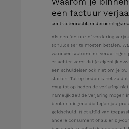
Waarom je binnenk
een factuur verjaa
contractenrecht
,
ondernemingsrec
Als een factuur of vordering verjaa
schuldeiser te moeten betalen. Wa
wanneer facturen en vorderingen pre
er achter komt dat je eigenlijk ow
een schuldeiser ook niet om je bv.
starten. Tot op heden is het zo dat 
mag tot op heden de verjaring nie
namelijk zelf de verjaring mogen i
bent en diegene die tegen jou pr
geldschuld. Niet altijd van toepas
andere consument of als er bijvoo
bestaande regeling gelden en zal d