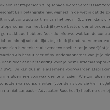
ok een rechtspersoon zijn) schade wordt veroorzaakt zonde
geschaft Een belangrijke nieuwigheid in de wet is dat de
t in dat contractspartijen van het bedrijf (bv. een klant of
hulppersonen van het bedrijf (bv de bestuurder of onder
gemaakt zou hebben. Door de nieuwe wet kan de contracts
richten als hij schade lijdt. Is je bedrijf onderaannemer va
mer zich binnenkort al eveneens sneller tot je bedrijf of 
waarden Als bestuurder of bv. onderaannemer kan je je hi
re doen door een verzekering voor je bestuurdersaansprake
6.1 BW). Je kan dus in je algemene voorwaarden afspraken
 om je algemene voorwaarden te wijzigen. Wie zijn algem
 schulden van consumenten (voor de risico’s zie Vier moge
en nu niet aanpast – Advocaten Roodhooft) heeft nu een 