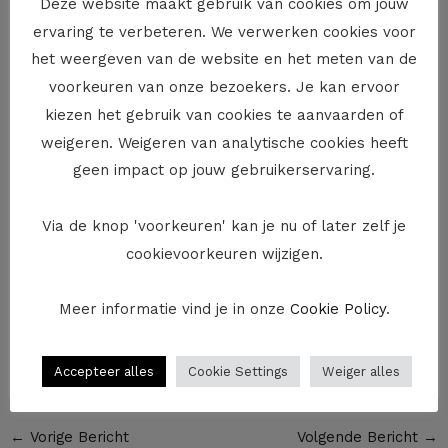
Deze website maakt gebruik van cookies om jouw
brandstofprijs, als de belastingen die geheven worden
ervaring te verbeteren. We verwerken cookies voor
op je reis toenemen of als er een wijziging is in de
het weergeven van de website en het meten van de
wisselkoersen die voor de reis van belang zijn.
voorkeuren van onze bezoekers. Je kan ervoor
Overeenkomst opzeggen
kiezen het gebruik van cookies te aanvaarden of
weigeren. Weigeren van analytische cookies heeft
De reisorganisator moet bij zo’n prijsverhoging een
geen impact op jouw gebruikerservaring.
motivering en berekening voor die prijsverhoging
bezorgen. Indien de prijs van de reis met meer dan 8
Via de knop 'voorkeuren' kan je nu of later zelf je
% verhoogt heb je het recht om de overeenkomst op
cookievoorkeuren wijzigen.
te zeggen zonder een opzegvergoeding te moeten
betalen. Je kan in dat geval voor een vervangende
pakketreis kiezen als die door de reisorganisator wordt
Meer informatie vind je in onze
Cookie Policy
.
voorgesteld. Indien mogelijk moet deze van een
gelijkwaardige of hogere kwaliteit zijn.
Accepteer alles
Cookie Settings
Weiger alles
←
Vorige Bericht
Volgende Bericht
→