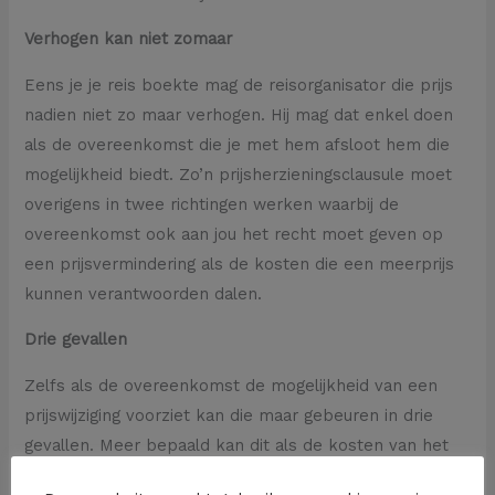
Verhogen kan niet zomaar
Eens je je reis boekte mag de reisorganisator die prijs
nadien niet zo maar verhogen. Hij mag dat enkel doen
als de overeenkomst die je met hem afsloot hem die
mogelijkheid biedt. Zo’n prijsherzieningsclausule moet
overigens in twee richtingen werken waarbij de
overeenkomst ook aan jou het recht moet geven op
een prijsvermindering als de kosten die een meerprijs
kunnen verantwoorden dalen.
Drie gevallen
Zelfs als de overeenkomst de mogelijkheid van een
prijswijziging voorziet kan die maar gebeuren in drie
gevallen. Meer bepaald kan dit als de kosten van het
vervoer stijgen door een verhoging van de