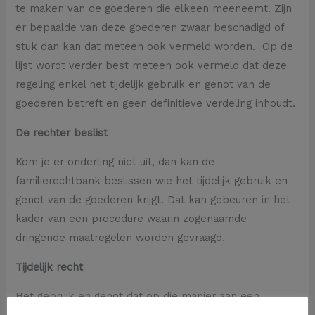
te maken van de goederen die elkeen meeneemt. Zijn
er bepaalde van deze goederen zwaar beschadigd of
stuk dan kan dat meteen ook vermeld worden. Op de
lijst wordt verder best meteen ook vermeld dat deze
regeling enkel het tijdelijk gebruik en genot van de
goederen betreft en geen definitieve verdeling inhoudt.
De rechter beslist
Kom je er onderling niet uit, dan kan de
familierechtbank beslissen wie het tijdelijk gebruik en
genot van de goederen krijgt. Dat kan gebeuren in het
kader van een procedure waarin zogenaamde
dringende maatregelen worden gevraagd.
Tijdelijk recht
Het gebruik en genot dat op die manier aan een