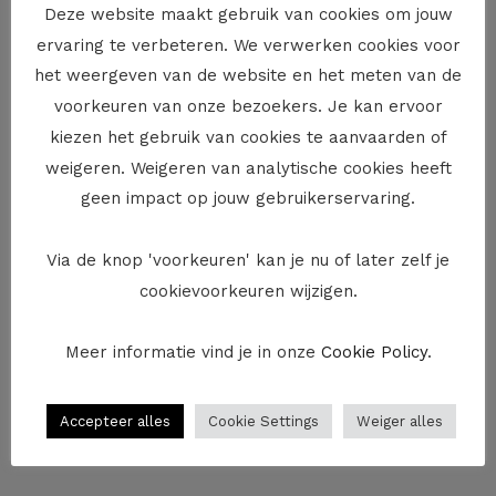
echtgenoot wordt gegeven is tijdelijk. Het is dus niet
Deze website maakt gebruik van cookies om jouw
omdat één van de echtgenoten het gebruik en genot
ervaring te verbeteren. We verwerken cookies voor
van bepaalde goederen krijgt dat die uiteindelijk ook
het weergeven van de website en het meten van de
aan hem of haar worden toebedeeld in het kader van
voorkeuren van onze bezoekers. Je kan ervoor
de vereffening-verdeling van het huwelijksstelsel.
kiezen het gebruik van cookies te aanvaarden of
Vergoeding betalen?
weigeren. Weigeren van analytische cookies heeft
geen impact op jouw gebruikerservaring.
Krijg je het gebruik en genot van meer of meer
waardevolle goederen dan je ex-echtgenoot dan
Via de knop 'voorkeuren' kan je nu of later zelf je
bestaat de kans dat je voor dat gebruik een
cookievoorkeuren wijzigen.
gebruiksvergoeding verschuldigd bent aan je ex-
echtgenoot. Die kan je worden aangerekend in het
Meer informatie vind je in onze
Cookie Policy
.
kader van de zogenaamde beheersrekening die in het
kader van de vereffening-verdeling zal worden
opgesteld.
Accepteer alles
Cookie Settings
Weiger alles