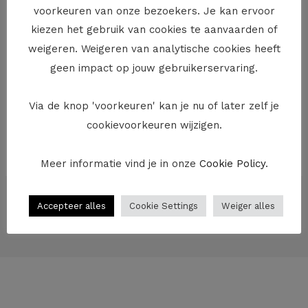
en de kinderen meer bij jou te laten zijn.
voorkeuren van onze bezoekers. Je kan ervoor
Alimentatie ‘inhouden’?
kiezen het gebruik van cookies te aanvaarden of
weigeren. Weigeren van analytische cookies heeft
Het is niet omdat je je kinderen niet meer te zien krijgt,
geen impact op jouw gebruikerservaring.
dat je je betalingsverplichting kan opschorten. Je moet
dus zowel de alimentatie als je bijdrage in de
Via de knop 'voorkeuren' kan je nu of later zelf je
buitengewone kosten blijven betalen. Je kan al
cookievoorkeuren wijzigen.
evenmin de betaling van de alimentatie die je aan je ex
persoonlijk moet betalen inhouden.
Meer informatie vind je in onze
Cookie Policy
.
←
Vorige Bericht
Volgende Bericht
→
Accepteer alles
Cookie Settings
Weiger alles