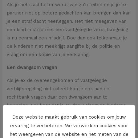
Als je het slachtoffer wordt van zo’n feiten en je je ex-
partner niet op betere gedachten kan brengen dan kan
je een strafklacht neerleggen. Het niet meegeven van
een kind in strijd met een vastgelegde verblijfsregeling
is nu eenmaal een misdrijf. Doe dan ook telkenmale je
de kinderen niet meekrijgt aangifte bij de politie en
vraag om een kopie van je verklaring.
Een dwangsom vragen
Als je ex de overeengekomen of vastgelegde
verblijfsregeling niet naleeft kan je ook aan de
rechtbank vragen daar een dwangsom aan te
koppelen. Per keer dat je ex dan weigert de kinderen
mee te geven kan je deze dwangsom opeisen. In
Deze website maakt gebruik van cookies om jouw
extreme gevallen zou je ook aan de rechter kunnen
ervaring te verbeteren. We verwerken cookies voor
vragen de vastgelegde verblijfsregeling aan te passen
het weergeven van de website en het meten van de