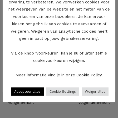
ervaring te verbeteren. We verwerken cookies voor
Wat dan wel doen?
het weergeven van de website en het meten van de
voorkeuren van onze bezoekers. Je kan ervoor
Staat er geen regeling in het huurcontract, vraag dan bij
kiezen het gebruik van cookies te aanvaarden of
je huurder enkele dagen voor de afgifte van de sleutels
weigeren. Weigeren van analytische cookies heeft
na of hij de huurwaarborg al in orde bracht. Is dat niet
geen impact op jouw gebruikerservaring.
het geval, dring dan aan. Helpt dat niet en zijn er geen
contractuele afspraken, geef dan de sleutels toch af.
Via de knop 'voorkeuren' kan je nu of later zelf je
Stuur vervolgens een aangetekende brief aan je
cookievoorkeuren wijzigen.
huurder waarin je hem aanmaant de waarborg alsnog te
stellen. Doet hij dat nadien nog niet, dan kan je de zaak
Meer informatie vind je in onze
Cookie Policy
.
aanhangig maken bij de vrederechter en eventueel de
ontbinding van de huurovereenkomst vragen.
Accepteer alles
Cookie Settings
Weiger alles
←
Vorige Bericht
Volgende Bericht
→