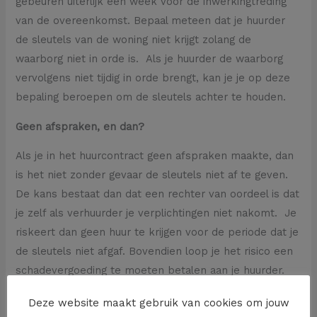
gebeuren uiterlijk één week voor de inwerkingtreding
van de overeenkomst. Bepaal meteen dat je huurder
de sleutels van de woning niet krijgt zolang de
waarborg niet in orde is. Als je huurder de waarborg
vervolgens niet tijdig in orde brengt, kan je je op deze
bepaling beroepen om de sleutels achter te houden.
Geen afspraken, en dan?
Als je in het huurcontract geen afspraken maakte, dan
is het niet zonder gevaar de sleutels niet af te geven.
De kans bestaat dan dat een rechter van oordeel is dat
je zelf als verhuurder je verplichtingen niet nakomt. Je
riskeert dan geen huur te krijgen voor de periode dat je
de sleutels niet afgaf. Bovendien loop je het risico een
schadevergoeding te moeten betalen aan je huurder.
Komt de zaak voor de vrederechter dan riskeer je zelfs
Deze website maakt gebruik van cookies om jouw
dat die de huurovereenkomst lastens jou ontbindt.