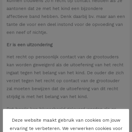
kunnen trouwens zo’n recht op contact hebben als ze
aantonen dat ze met het kind een bijzondere
affectieve band hebben. Denk daarbij bv. maar aan een
tante die voor een deel instond voor de opvoeding van
een neef of nichtje.
Er is een uitzondering
Het recht op persoonlijk contact van de grootouders
kan worden geweigerd als de uitoefening van het recht
ingaat tegen het belang van het kind. De ouder die zich
verzet tegen het recht op contact van de grootouder
zal moeten bewijzen dat de uitoefening van dit recht
strijdig is met het belang van het kind.
Dat bewijs kan bijvoorbeeld geleverd worden als er
sprake is van een alcoholproblematiek in hoofde van
Deze website maakt gebruik van cookies om jouw
de grootouder of als bv. de uitoefening van het recht
ervaring te verbeteren. We verwerken cookies voor