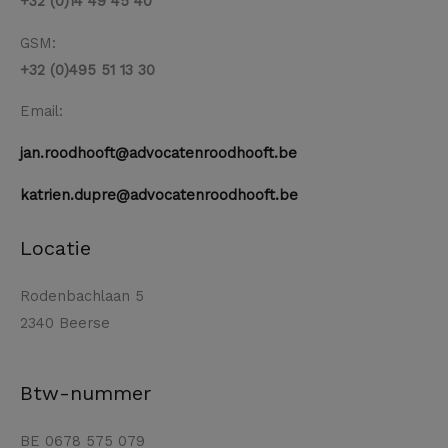
+32 (0)14 49 45 40
GSM:
+32 (0)495 51 13 30
Email:
jan.roodhooft@advocatenroodhooft.be
katrien.dupre@advocatenroodhooft.be
Locatie
Rodenbachlaan 5
2340 Beerse
Btw-nummer
BE 0678 575 079