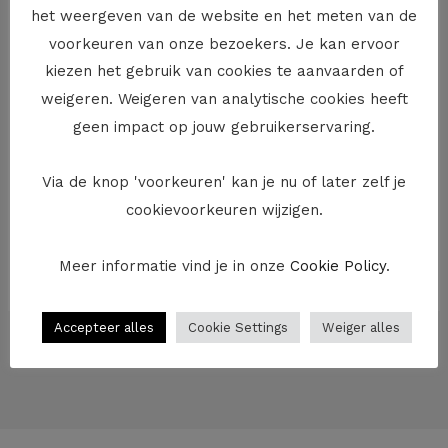
op contact een negatieve impact zou hebben op de
het weergeven van de website en het meten van de
psychische ontwikkeling van het kind.
voorkeuren van onze bezoekers. Je kan ervoor
kiezen het gebruik van cookies te aanvaarden of
Geen akkoord en dan?
weigeren. Weigeren van analytische cookies heeft
Raken de ouders en de grootouders van de
geen impact op jouw gebruikerservaring.
minderjarige kinderen het niet eens over de uitoefening
van het recht op contact, dan is het de rechtbank die
Via de knop 'voorkeuren' kan je nu of later zelf je
beslist hoe dat kan worden uitgeoefend. In de praktijk
cookievoorkeuren wijzigen.
wordt in zulk geval vaak een omgangsrecht gegeven
van 1 dag per maand en wat langer (bv. 2 à 3 dagen) in
Meer informatie vind je in onze
Cookie Policy
.
de schoolvakanties.
Accepteer alles
Cookie Settings
Weiger alles
←
Vorige Bericht
Volgende Bericht
→