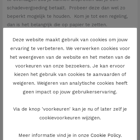
schadevergoeding betaalt. Probeer deze dan wel zo
beperkt mogelijk te houden. Kom je tot een regeling,
dan is het belangrijk die op papier te zetten.
Eenzijdig beëindigen
Deze website maakt gebruik van cookies om jouw
ervaring te verbeteren. We verwerken cookies voor
Als bouwheer heb je ook steeds het recht om de
het weergeven van de website en het meten van de
overeenkomst die je met de aannemer afsloot eenzijdig
voorkeuren van onze bezoekers. Je kan ervoor
te beëindigen. Je bent in dat geval aan de aannemer
kiezen het gebruik van cookies te aanvaarden of
wel een schadevergoeding verschuldigd. Meer bepaald
weigeren. Weigeren van analytische cookies heeft
moet je je aannemer schadeloos stellen voor alle
geen impact op jouw gebruikerservaring.
uitgaven en de arbeid die hij al deed en al wat de
aannemer bij de aanneming had kunnen winnen. Het is
Via de knop 'voorkeuren' kan je nu of later zelf je
de aannemer die de omvang van de uiteindelijke
cookievoorkeuren wijzigen.
vergoeding waarop hij aanspraak maakt zal moeten
kunnen bewijzen.
Meer informatie vind je in onze
Cookie Policy
.
Je aannemer kan in de aannemingsovereenkomst die