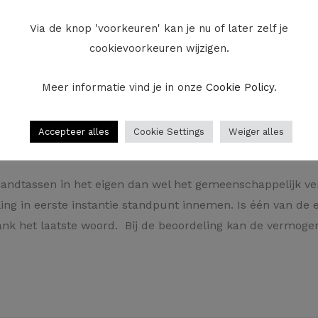
Via de knop 'voorkeuren' kan je nu of later zelf je
cookievoorkeuren wijzigen.
t om zeer dure juwelen of bv. merkhorloges met een grote
gemeenschappelijk vermogen en moeten bij een echtscheidin
Meer informatie vind je in onze
Cookie Policy
.
d aan de andere echtgenoot. Hetzelfde geldt bijvoorbeel
Accepteer alles
Cookie Settings
Weiger alles
 handtassen in het eigen dan wel het gemeenschappelijk ve
ling in eerste instantie standpunt innemen. Is één van de
ank het laatste woord. Bij de beoordeling kan de vermog