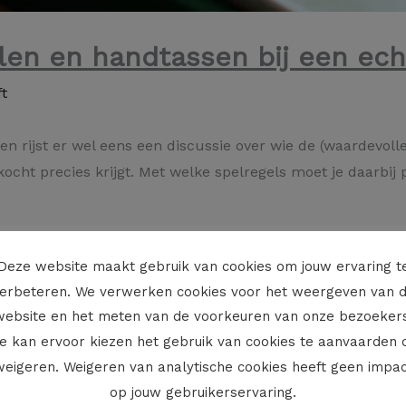
elen en handtassen bij een ec
t
en rijst er wel eens een discussie over wie de (waardevol
ocht precies krijgt. Met welke spelregels moet je daarbij
ang te weten onder welk huwelijksvermogensstelsel de ex-
Deze website maakt gebruik van cookies om jouw ervaring t
 scheiding van goederen dan behoudt elke ex-echtgenoot i
erbeteren. We verwerken cookies voor het weergeven van 
website en het meten van de voorkeuren van onze bezoekers
aren onder het wettelijk stelsel (scheiding van goedere
e kan ervoor kiezen het gebruik van cookies te aanvaarden 
 van elk van de echtgenoten de klederen en voorwerpen voo
weigeren. Weigeren van analytische cookies heeft geen impac
vallen in principe onder deze bepaling zodat ze in de r
op jouw gebruikerservaring.
kocht werden als attentie of ter gelegenheid van een gebeur