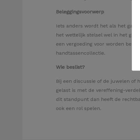
Beleggingsvoorwerp
Iets anders wordt het als het gaa
het wettelijk stelsel wel in het 
een vergoeding voor worden betaal
handtassencollectie.
Wie beslist?
Bij een discussie of de juwelen of
gelast is met de vereffening-verde
dit standpunt dan heeft de rechtb
ook een rol spelen.