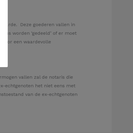
 waarde. Deze goederen vallen in
g dus worden ‘gedeeld’ of er moet
d voor een waardevolle
rmogen vallen zal de notaris die
 ex-echtgenoten het niet eens met
enstoestand van de ex-echtgenoten