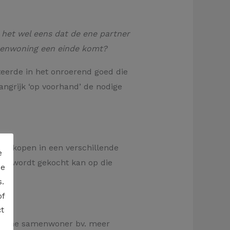
 het wel eens dat de ene partner
amenwoning een einde komt?
eerde in het onroerend goed die
langrijk ‘op voorhand’ de nodige
 te kopen in een verschillende
e
oed wordt gekocht kan op die
de
.
of
t
de ene samenwoner bv. meer