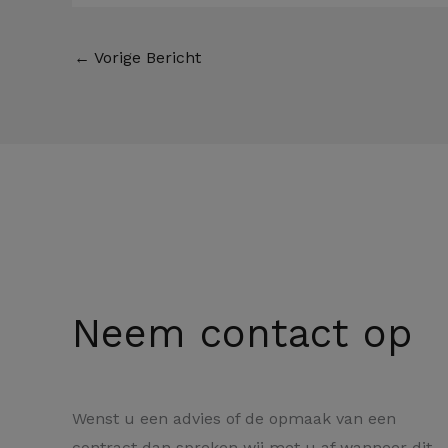
←
Vorige Bericht
Neem contact op
Wenst u een advies of de opmaak van een
contract dan spreken wij met u af wanneer dit