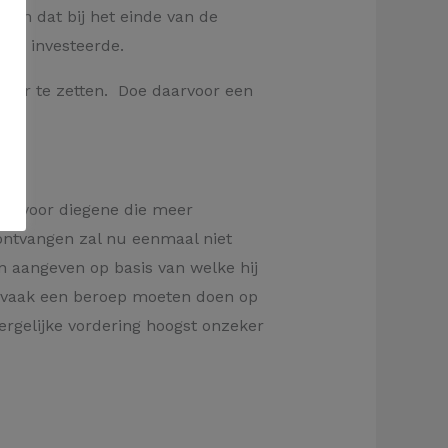
ken dat bij het einde van de
eer investeerde.
pier te zetten. Doe daarvoor een
ijn voor diegene die meer
 ontvangen zal nu eenmaal niet
n aangeven op basis van welke hij
ij vaak een beroep moeten doen op
rgelijke vordering hoogst onzeker