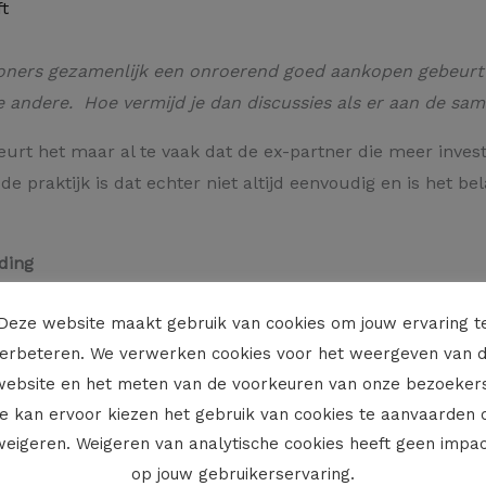
t
nwoners gezamenlijk een onroerend goed aankopen gebeurt
e andere. Hoe vermijd je dan discussies als er aan de s
rt het maar al te vaak dat de ex-partner die meer invest
e praktijk is dat echter niet altijd eenvoudig en is het be
ding
bestaat een eerste denkpiste erin het onroerend goed aan
Deze website maakt gebruik van cookies om jouw ervaring t
onverdeelde helft). De verhouding waarin het onroerend g
erbeteren. We verwerken cookies voor het weergeven van 
t elk van de partijen in het onroerend goed investeert.
website en het meten van de voorkeuren van onze bezoekers
e kan ervoor kiezen het gebruik van cookies te aanvaarden 
weigeren. Weigeren van analytische cookies heeft geen impac
estaat er in op het moment van de aankoop (of wanneer 
op jouw gebruikerservaring.