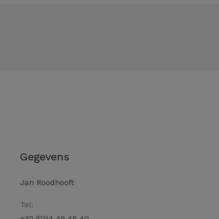
Gegevens
Jan Roodhooft
Tel:
+32 (0)14 49 45 40