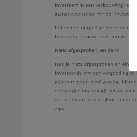
investeert in een verbouwing) een
samenwoonst de minder investeren
Indien een dergelijke overeenkoms
beroep op iemand met een juridisch
Niets afgesproken, en dan?
Heb je niets afgesproken en eindig
investeerde om een vergoeding te 
alleen moeten bewijzen dat hij me
een vergoeding vraagt. Als er gee
de zogenaamde verrijking zonder o
zijn.