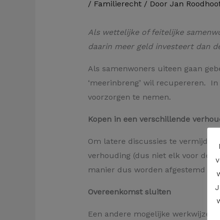
/
Familierecht
/ Door
Jan Roodhoof
Als wettelijke of feitelijke same
daarin meer geld investeert dan d
Als samenwoners uiteen gaan gebeu
‘meerinbreng’ wil recupereren. In d
voorzorgen te nemen.
Kopen in een verschillende verhou
Om latere discussies te vermijden 
verhouding (dus niet elk voor de 
v
manier dus worden afgestemd op wa
J
Overeenkomst sluiten
Een andere mogelijke werkwijze b