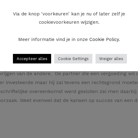
 overeenkomst af te sluiten waarin de samenwoners afspre
Via de knop 'voorkeuren' kan je nu of later zelf je
de partner een vergoeding zal betalen aan diegene die m
cookievoorkeuren wijzigen.
t wordt aangegaan is het van belang die ook correct op pa
e scholing (zoals bv. een advocaat of een notaris).
Meer informatie vind je in onze
Cookie Policy
.
Accepteer alles
Cookie Settings
Weiger alles
t de samenwoning dan zal het niet altijd even eenvoudig z
krijgen van de andere. De partner die een vergoeding wil
er investeerde maar hij zal tevens een rechtsgrond moete
n schriftelijke overeenkomst werd gesloten zal men daarb
orzaak. Weet evenwel dat de kansen op succes van een de