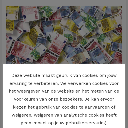
Zo
kan
je
intresten
intresten
laten
opbrengen…
Deze website maakt gebruik van cookies om jouw
ervaring te verbeteren. We verwerken cookies voor
het weergeven van de website en het meten van de
Zo kan je intresten intresten
voorkeuren van onze bezoekers. Je kan ervoor
laten opbrengen…
kiezen het gebruik van cookies te aanvaarden of
contractenrecht
,
ondernemingsrecht
/
Jan Roodhooft
weigeren. Weigeren van analytische cookies heeft
geen impact op jouw gebruikerservaring.
Procedures voor de rechtbank kunnen wel eens enige