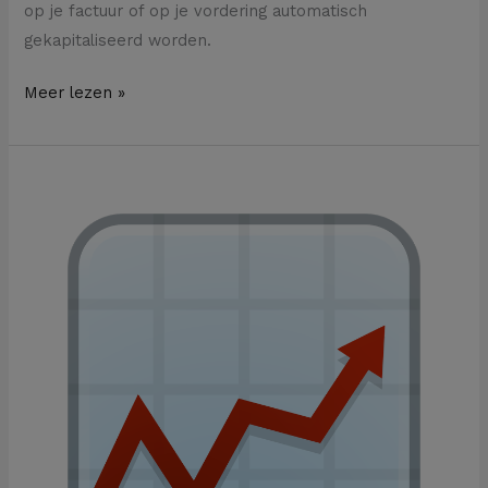
op je factuur of op je vordering automatisch
gekapitaliseerd worden.
Meer lezen »
Waarom
het
indexeren
van
je
prijzen
niet
altijd
zomaar
mogelijk
is