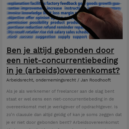
een
niet-
concurrentiebeding
in
je
(arbeids)overeenkomst?
Ben je altijd gebonden door
een niet-concurrentiebeding
in je (arbeids)overeenkomst?
Arbeidsrecht
,
ondernemingsrecht
/
Jan Roodhooft
Als je als werknemer of freelancer aan de slag bent
staat er wel eens een niet-concurrentiebeding in de
overeenkomst met je werkgever of opdrachtgever. Is
zo’n clausule dan altijd geldig of kan je soms zeggen dat
je er niet door gebonden bent? Arbeidsovereenkomst