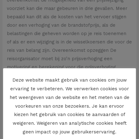
overeenkomst de mogelijkheid van een prijswijziging
voorziet kan die maar gebeuren in drie gevallen. Meer
bepaald kan dit als de kosten van het vervoer stijgen
door een verhoging van de brandstofprijs, als de
belastingen die geheven worden op je reis toenemen
of als er een wijziging is in de wisselkoersen die voor de
reis van belang zijn. Overeenkomst opzeggen De
reisorganisator moet bij zo’n prijsverhoging een
motivering en berekening voor die prijsverhoging
bezorgen. Indien de prijs van de reis met meer dan 8
Deze website maakt gebruik van cookies om jouw
% verhoogt heb je het recht om de overeenkomst op
ervaring te verbeteren. We verwerken cookies voor
te zeggen zonder een opzegvergoeding te moeten
het weergeven van de website en het meten van de
betalen. Je kan in dat geval voor een vervangende
voorkeuren van onze bezoekers. Je kan ervoor
pakketreis kiezen als die door de reisorganisator wordt
kiezen het gebruik van cookies te aanvaarden of
voorgesteld. Indien mogelijk moet deze van een
weigeren. Weigeren van analytische cookies heeft
gelijkwaardige of hogere kwaliteit zijn.
geen impact op jouw gebruikerservaring.