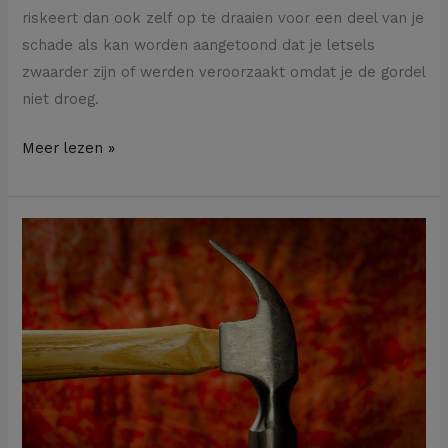
riskeert dan ook zelf op te draaien voor een deel van je
schade als kan worden aangetoond dat je letsels
zwaarder zijn of werden veroorzaakt omdat je de gordel
niet droeg.
Meer lezen »
Mag
je
aannemer
een
onderaannemer
naar
je
werf
sturen?