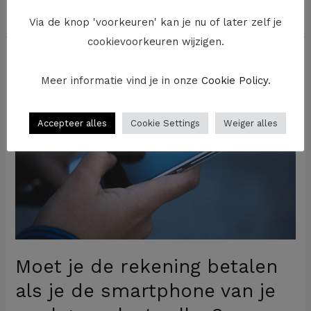
Meer lezen »
Via de knop 'voorkeuren' kan je nu of later zelf je
cookievoorkeuren wijzigen.
Moet
je
Meer informatie vind je in onze
Cookie Policy
.
de
rekening
Accepteer alles
Cookie Settings
Weiger alles
betalen
als
je
de
smartphone
van
je
Moet je de rekening betalen
werkgever
als je de smartphone van je
laat
vallen?