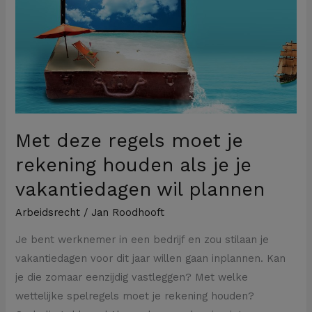
moet
je
rekening
houden
als
je
je
Met deze regels moet je
vakantiedagen
wil
rekening houden als je je
plannen
vakantiedagen wil plannen
Arbeidsrecht
/
Jan Roodhooft
Je bent werknemer in een bedrijf en zou stilaan je
vakantiedagen voor dit jaar willen gaan inplannen. Kan
je die zomaar eenzijdig vastleggen? Met welke
wettelijke spelregels moet je rekening houden?