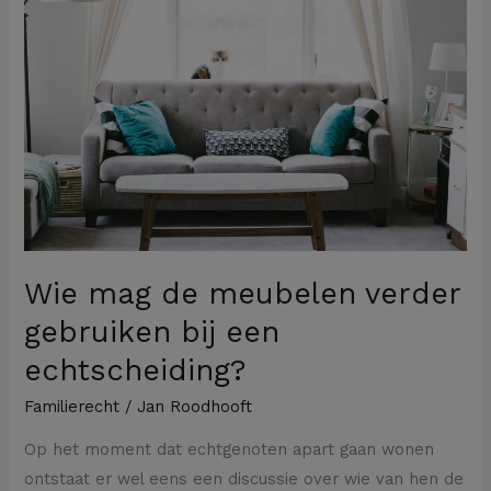
de
meubelen
verder
gebruiken
bij
een
echtscheiding?
Wie mag de meubelen verder
gebruiken bij een
echtscheiding?
Familierecht
/
Jan Roodhooft
Op het moment dat echtgenoten apart gaan wonen
ontstaat er wel eens een discussie over wie van hen de