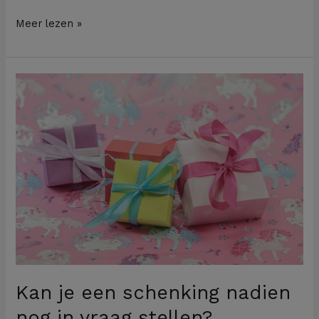
Meer lezen »
Kan
je
een
schenking
nadien
nog
in
vraag
stellen?
Kan je een schenking nadien
nog in vraag stellen?