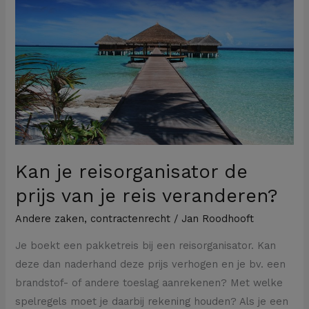
reisorganisator
de
prijs
van
je
reis
veranderen?
Kan je reisorganisator de
prijs van je reis veranderen?
Andere zaken
,
contractenrecht
/
Jan Roodhooft
Je boekt een pakketreis bij een reisorganisator. Kan
deze dan naderhand deze prijs verhogen en je bv. een
brandstof- of andere toeslag aanrekenen? Met welke
spelregels moet je daarbij rekening houden? Als je een