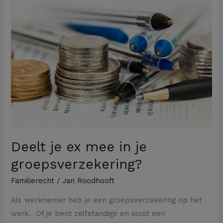
je
ex
mee
in
je
groepsverzekering?
Deelt je ex mee in je
groepsverzekering?
Familierecht
/
Jan Roodhooft
Als werknemer heb je een groepsverzekering op het
werk. Of je bent zelfstandige en sloot een