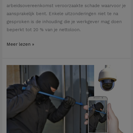
arbeidsovereenkomst veroorzaakte schade waarvoor je
aansprakelijk bent. Enkele uitzonderingen niet te na
gesproken is de inhouding die je werkgever mag doen
beperkt tot 20 % van je nettoloon.
Meer lezen »
Wie
draait
op
voor
een
diefstal
op
je
werf?