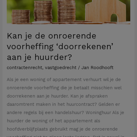
aan
je
huurder?
Kan je de onroerende
voorheffing ‘doorrekenen’
aan je huurder?
contractenrecht
,
vastgoedrecht
/
Jan Roodhooft
Als je een woning of appartement verhuurt wil je de
onroerende voorheffing die je betaalt misschien wel
doorrekenen aan je huurder. Kan je afspraken
daaromtrent maken in het huurcontract? Gelden er
andere regels bij een handelshuur? Woninghuur Als je
huurder de woning of het appartement als
hoofdverblijfplaats gebruikt mag je de onroerende