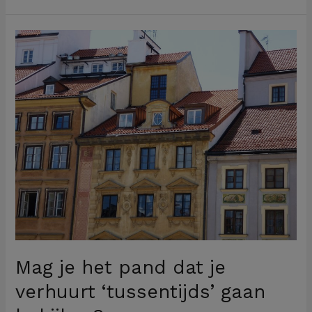
Mag
je
het
pand
dat
je
verhuurt
‘tussentijds’
gaan
bekijken?
Mag je het pand dat je
verhuurt ‘tussentijds’ gaan