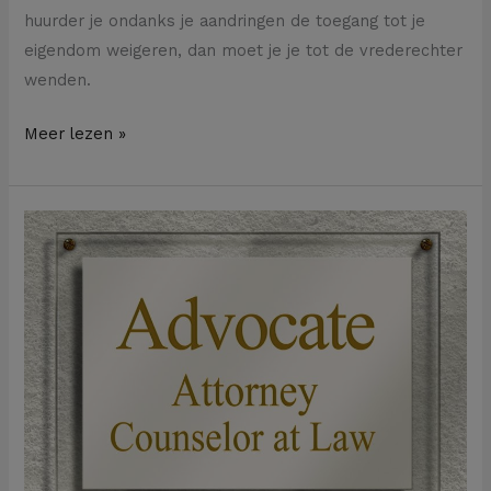
huurder je ondanks je aandringen de toegang tot je
eigendom weigeren, dan moet je je tot de vrederechter
wenden.
Meer lezen »
Moet
de
verliezer
van
een
rechtszaak
de
advocatenkosten
van
de