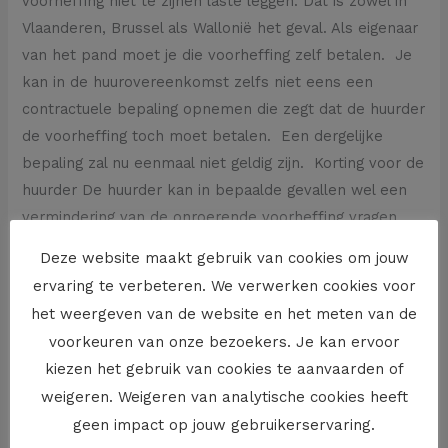
voorheffing niet te zijnen laste leggen. Dat is zowel in
Vlaanderen, Brussel als Wallonië het geval. Als eigenaar
van het pand moet je die voorheffing zelf betalen. Je
kan in de huurovereenkomst zelfs niet eens een
contractuele bepaling opnemen die zegt dat de huurder
de voorheffing toch moet betalen. Een dergelijke
bepaling zal nu eenmaal niet geldig zijn. Korting voor de
huurder De huurder kan in bepaalde gevallen wel een
vermindering van de onroerende voorheffing vragen.
Dat is bv. het geval als je huurder minstens twee
Deze website maakt gebruik van cookies om jouw
kinderbijslaggerechtigde kinderen heeft of als er één of
ervaring te verbeteren. We verwerken cookies voor
meerdere gehandicapte personen deel uitmaken van
het weergeven van de website en het meten van de
het gezin van je huurder. Als je uiteindelijk als eigenaar
voorkeuren van onze bezoekers. Je kan ervoor
zo’n korting krijgt dan moet die ten goede komen aan
kiezen het gebruik van cookies te aanvaarden of
je huurder. Je zal dan ook als verhuurder het bedrag
weigeren. Weigeren van analytische cookies heeft
van de vermindering van de huur moeten aftrekken,
geen impact op jouw gebruikerservaring.
dan wel dit bedrag aan de huurder moeten doorstorten.