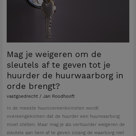
om
de
sleutels
af
te
geven
tot
Mag je weigeren om de
je
sleutels af te geven tot je
huurder
huurder de huurwaarborg in
de
huurwaarborg
orde brengt?
in
vastgoedrecht
/
Jan Roodhooft
orde
In de meeste huurovereenkomsten wordt
brengt?
overeengekomen dat de huurder een huurwaarborg
moet stellen. Maar mag je als verhuurder weigeren de
sleutels aan hem af te geven zolang de waarborg niet