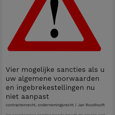
uw
algemene
voorwaarden
en
ingebrekestellingen
nu
niet
aanpast
Vier mogelijke sancties als u
uw algemene voorwaarden
en ingebrekestellingen nu
niet aanpast
contractenrecht
,
ondernemingsrecht
/
Jan Roodhooft
Op 1 september eerstkomende treedt de nieuwe wet