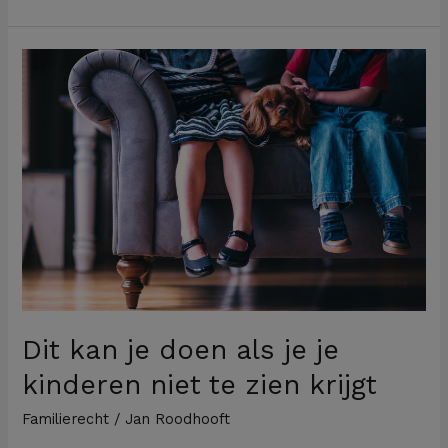
Dit
kan
je
doen
als
je
je
kinderen
niet
te
zien
Dit kan je doen als je je
krijgt
kinderen niet te zien krijgt
Familierecht
/
Jan Roodhooft