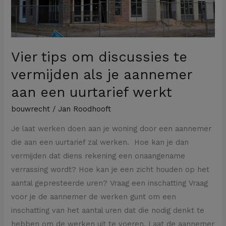
je
aannemer
aan
een
Vier tips om discussies te
uurtarief
vermijden als je aannemer
werkt
aan een uurtarief werkt
bouwrecht
/
Jan Roodhooft
Je laat werken doen aan je woning door een aannemer
die aan een uurtarief zal werken. Hoe kan je dan
vermijden dat diens rekening een onaangename
verrassing wordt? Hoe kan je een zicht houden op het
aantal gepresteerde uren? Vraag een inschatting Vraag
voor je de aannemer de werken gunt om een
inschatting van het aantal uren dat die nodig denkt te
hebben om de werken uit te voeren. Laat de aannemer