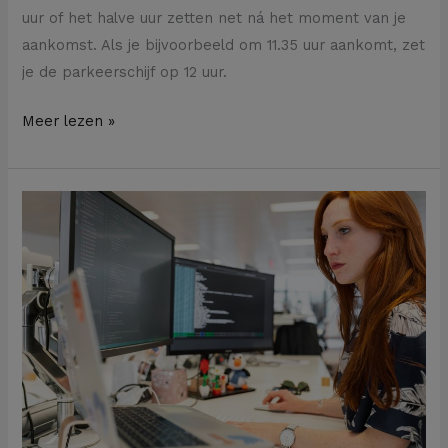
uur of het halve uur zetten net ná het moment van je
aankomst. Als je bijvoorbeeld om 11.35 uur aankomt, zet
je de parkeerschijf op 12 uur.
Meer lezen »
Ben
je
aansprakelijk
voor
fouten
die
je
maakt
tijdens
de