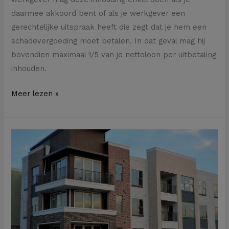
daarmee akkoord bent of als je werkgever een
gerechtelijke uitspraak heeft die zegt dat je hem een
schadevergoeding moet betalen. In dat geval mag hij
bovendien maximaal 1/5 van je nettoloon per uitbetaling
inhouden.
Meer lezen »
Vier
tips
om
discussies
te
vermijden
als