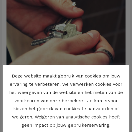
kan
je
vragen
als
je
huurder
de
huur
snel
Deze website maakt gebruik van cookies om jouw
Deze vergoeding kan je
weer
ervaring te verbeteren. We verwerken cookies voor
vragen als je huurder de huur
opzegt
het weergeven van de website en het meten van de
snel weer opzegt
voorkeuren van onze bezoekers. Je kan ervoor
kiezen het gebruik van cookies te aanvaarden of
vastgoedrecht
/
Jan Roodhooft
weigeren. Weigeren van analytische cookies heeft
Als je een woning of appartement verhuurt waarin je
geen impact op jouw gebruikerservaring.
huurder zijn hoofdverblijfplaats heeft kan je soms een