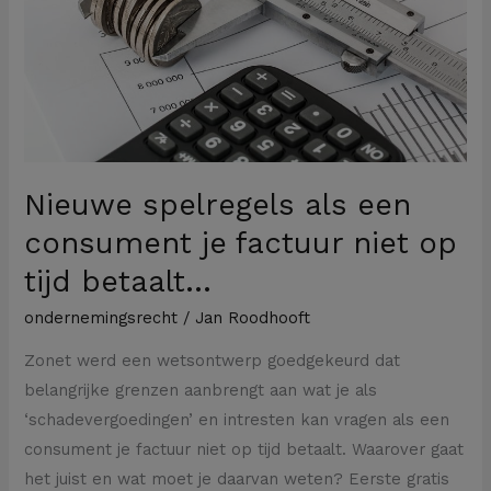
je
factuur
niet
op
tijd
betaalt…
Nieuwe spelregels als een
consument je factuur niet op
tijd betaalt…
ondernemingsrecht
/
Jan Roodhooft
Zonet werd een wetsontwerp goedgekeurd dat
belangrijke grenzen aanbrengt aan wat je als
‘schadevergoedingen’ en intresten kan vragen als een
consument je factuur niet op tijd betaalt. Waarover gaat
het juist en wat moet je daarvan weten? Eerste gratis