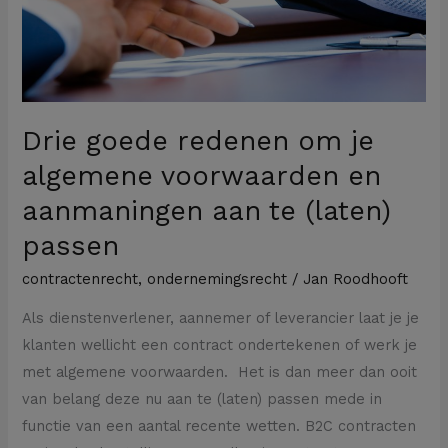
voorwaarden
en
aanmaningen
aan
te
Drie goede redenen om je
(laten)
algemene voorwaarden en
passen
aanmaningen aan te (laten)
passen
contractenrecht
,
ondernemingsrecht
/
Jan Roodhooft
Als dienstenverlener, aannemer of leverancier laat je je
klanten wellicht een contract ondertekenen of werk je
met algemene voorwaarden. Het is dan meer dan ooit
van belang deze nu aan te (laten) passen mede in
functie van een aantal recente wetten. B2C contracten