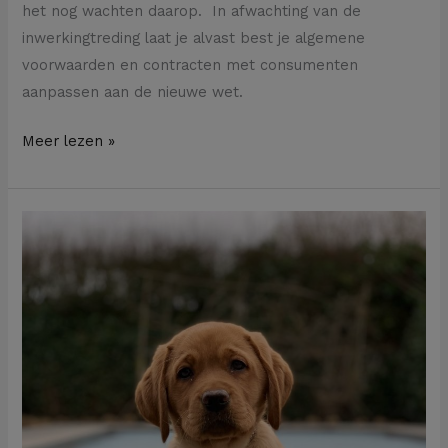
het nog wachten daarop. In afwachting van de
inwerkingtreding laat je alvast best je algemene
voorwaarden en contracten met consumenten
aanpassen aan de nieuwe wet.
Meer lezen »
Mag
je
huurder
huisdieren
houden?