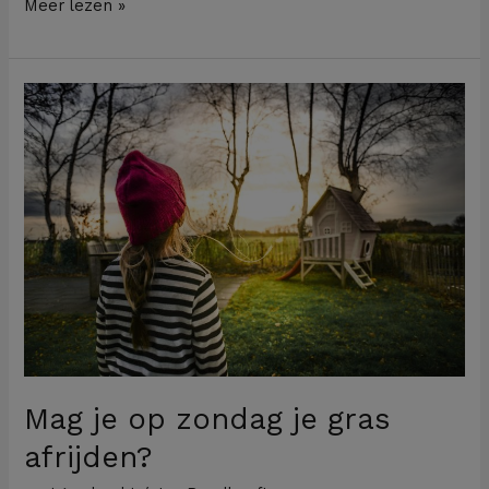
Meer lezen »
Mag
je
op
zondag
je
gras
afrijden?
Mag je op zondag je gras
afrijden?