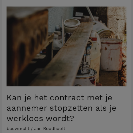
Kan
je
het
contract
met
je
aannemer
stopzetten
als
je
werkloos
Kan je het contract met je
wordt?
aannemer stopzetten als je
werkloos wordt?
bouwrecht
/
Jan Roodhooft