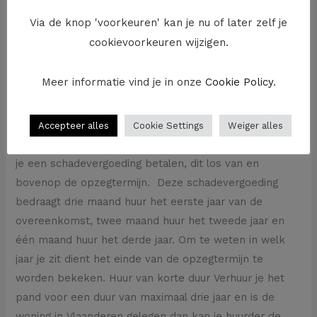
vergoeding vragen aan je huurder als die de huur snel
Via de knop 'voorkeuren' kan je nu of later zelf je
opzegt. Hoeveel bedraagt deze vergoeding en kan je
cookievoorkeuren wijzigen.
die ook vragen als je dadelijk een nieuwe huurder vindt?
Negenjarige huur Indien je het pand verhuurt voor
Meer informatie vind je in onze
Cookie Policy
.
negen jaar kan de huurder de huur altijd opzeggen met
naleving van een opzegtermijn van drie maanden. Hij
moet dan wel, als hij in de eerste drie jaar van de
Accepteer alles
Cookie Settings
Weiger alles
huurovereenkomst een einde maakt aan het contract,
je een schadevergoeding betalen, dit los van en
bovenop de opzegtermijn. Deze schadevergoeding
bedraagt drie maand huur het eerste jaar van de
overeenkomst, twee maand huur het tweede jaar en
één maand huur het derde jaar. Om te weten in welk
jaar je zit dient het einde van de opzegtermijn te
worden bekeken. Huur van korte duur Verhuur je het
pand voor een duur van maximaal drie jaar en is de
woning in Vlaanderen gelegen dan kan je huurder de