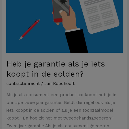
als
je
iets
koopt
in
de
solden?
Heb je garantie als je iets
koopt in de solden?
contractenrecht
/
Jan Roodhooft
Als je als consument een product aankoopt heb je in
principe twee jaar garantie. Geldt die regel ook als je
iets koopt in de solden of als je een toonzaalmodel
koopt? En hoe zit het met tweedehandsgoederen?
Twee jaar garantie Als je als consument goederen