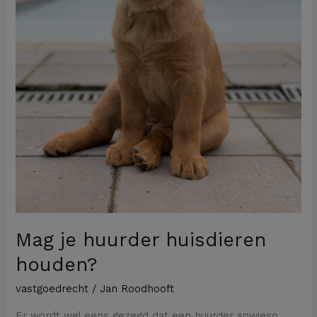
Mag je huurder huisdieren
houden?
vastgoedrecht
/
Jan Roodhooft
Er wordt wel eens gezegd dat een huurder sowieso