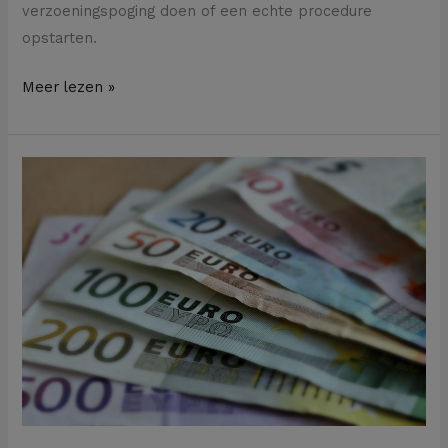
verzoeningspoging doen of een echte procedure
opstarten.
Meer lezen »
Waarom
je
bij
een
echtscheiding
de
rekening-
courant
niet
mag
vergeten