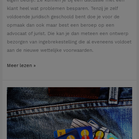
klant heel wat problemen besparen. Tenzij je zelf
voldoende juridisch geschoold bent doe je voor de
opmaak dan ook maar best een beroep op een
advocaat of jurist. Die kan je dan meteen een ontwerp
bezorgen van ingebrekestelling die al eveneens voldoet
aan de nieuwe wettelijke voorwaarden.
Meer lezen »
Wie
krijgt
de
bankrekeningen
bij
een